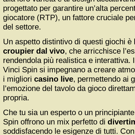
progettato per garantire un’alta percent
giocatore (RTP), un fattore cruciale pe
del settore.
Un aspetto distintivo di questi giochi è
croupier dal vivo
, che arricchisce l’e
rendendola più realistica e interattiva. I 
Vinci Spin si impegnano a creare atmo
i migliori
casino live
, permettendo ai g
l’emozione del tavolo da gioco diretta
propria.
Che tu sia un esperto o un principiante,
Spin offrono un mix perfetto di
diverti
soddisfacendo le esigenze di tutti. Con