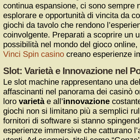
continua espansione, ci sono sempre 
esplorare e opportunità di vincita da cog
giochi da tavolo che rendono l’esperie
coinvolgente. Preparati a scoprire un u
possibilità nel mondo del gioco online
Vinci Spin casino
creano esperienze i
Slot: Varietà e Innovazione nel Po
Le slot machine rappresentano una dell
affascinanti nel panorama dei casinò on
loro
varietà
e all’
innovazione
costante
giochi non si limitano più a semplici rull
fornitori di software si stanno spingend
esperienze immersive che catturano l’a