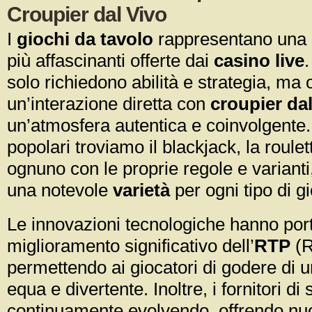
Croupier dal Vivo
I
giochi da tavolo
rappresentano una 
più affascinanti offerte dai
casino live
solo richiedono abilità e strategia, ma
un’interazione diretta con
croupier dal
un’atmosfera autentica e coinvolgente. 
popolari troviamo il blackjack, la roulett
ognuno con le proprie regole e varianti,
una notevole
varietà
per ogni tipo di g
Le innovazioni tecnologiche hanno por
miglioramento significativo dell’
RTP
(R
permettendo ai giocatori di godere di 
equa e divertente. Inoltre, i fornitori di
continuamente evolvendo, offrendo nu