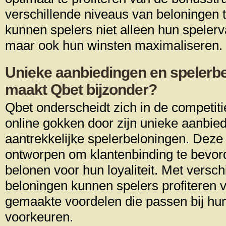
verschillende niveaus van beloningen 
kunnen spelers niet alleen hun spelerva
maar ook hun winsten maximaliseren.
Unieke aanbiedingen en spelerbe
maakt Qbet bijzonder?
Qbet onderscheidt zich in de competit
online gokken door zijn unieke aanbie
aantrekkelijke spelerbeloningen. Deze 
ontworpen om klantenbinding te bevord
belonen voor hun loyaliteit. Met versc
beloningen kunnen spelers profiteren 
gemaakte voordelen die passen bij hun 
voorkeuren.