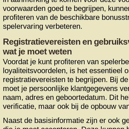
voorwaarden goed te begrijpen, kunne
profiteren van de beschikbare bonusst
spelervaring verbeteren.
Registratievereisten en gebruik
wat je moet weten
Voordat je kunt profiteren van spelerb
loyaliteitsvoordelen, is het essentieel
registratievereisten te begrijpen. Bij 
moet je persoonlijke klantgegevens ver
naam, adres en geboortedatum. Dit help
verificatie, maar ook bij de opbouw van 
Naast de basisinformatie zijn er ook 