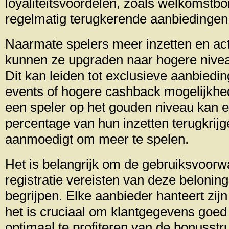
loyaliteitsvoordelen, zoals welkomstb
regelmatig terugkerende aanbiedingen
Naarmate spelers meer inzetten en ac
kunnen ze upgraden naar hogere nivea
Dit kan leiden tot exclusieve aanbiedi
events of hogere cashback mogelijkhed
een speler op het gouden niveau kan e
percentage van hun inzetten terugkrijg
aanmoedigt om meer te spelen.
Het is belangrijk om de gebruiksvoor
registratie vereisten van deze beloning
begrijpen. Elke aanbieder hanteert zijn
het is cruciaal om klantgegevens goe
optimaal te profiteren van de bonusstr