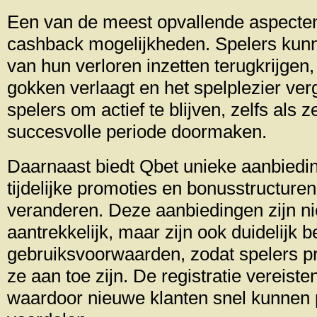
Een van de meest opvallende aspecten
cashback mogelijkheden. Spelers kun
van hun verloren inzetten terugkrijgen,
gokken verlaagt en het spelplezier verg
spelers om actief te blijven, zelfs als 
succesvolle periode doormaken.
Daarnaast biedt Qbet unieke aanbiedi
tijdelijke promoties en bonusstructuren
veranderen. Deze aanbiedingen zijn ni
aantrekkelijk, maar zijn ook duidelijk 
gebruiksvoorwaarden, zodat spelers p
ze aan toe zijn. De registratie vereiste
waardoor nieuwe klanten snel kunnen 