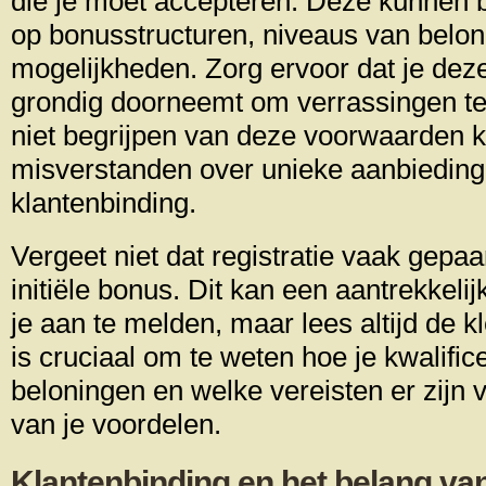
die je moet accepteren. Deze kunnen 
op bonusstructuren, niveaus van belo
mogelijkheden. Zorg ervoor dat je de
grondig doorneemt om verrassingen t
niet begrijpen van deze voorwaarden ka
misverstanden over unieke aanbieding
klantenbinding.
Vergeet niet dat registratie vaak gepa
initiële bonus. Dit kan een aantrekkelij
je aan te melden, maar lees altijd de kl
is cruciaal om te weten hoe je kwalific
beloningen en welke vereisten er zijn
van je voordelen.
Klantenbinding en het belang va