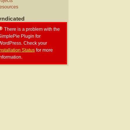
rojects
esources
yndicated
There is a problem with the
SimplePie Plugin for
WordPress. Check your
Installation Status
for more
information.