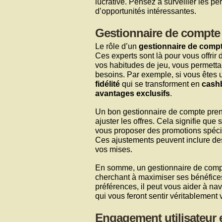
lucrative. Pensez à surveiller les p
d’opportunités intéressantes.
Gestionnaire de compte
Le rôle d’un
gestionnaire de comp
Ces experts sont là pour vous offrir
vos habitudes de jeu, vous permetta
besoins. Par exemple, si vous êtes u
fidélité
qui se transforment en
cash
avantages exclusifs
.
Un bon gestionnaire de compte pre
ajuster les offres. Cela signifie que 
vous proposer des promotions spéci
Ces ajustements peuvent inclure d
vos mises.
En somme, un gestionnaire de compte
cherchant à maximiser ses bénéfic
préférences, il peut vous aider à na
qui vous feront sentir véritablement 
Engagement utilisateur e