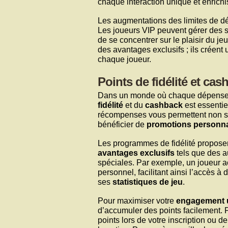
chaque interaction unique et enrichi
Les augmentations des limites de dé
Les joueurs VIP peuvent gérer des s
de se concentrer sur le plaisir du j
des avantages exclusifs ; ils créent
chaque joueur.
Points de fidélité et ca
Dans un monde où chaque dépense c
fidélité
et du
cashback
est essenti
récompenses vous permettent non s
bénéficier de
promotions personna
Les programmes de fidélité proposen
avantages exclusifs
tels que des au
spéciales. Par exemple, un joueur act
personnel, facilitant ainsi l’accès 
ses
statistiques de jeu
.
Pour maximiser votre
engagement u
d’accumuler des points facilement. 
points lors de votre inscription ou d