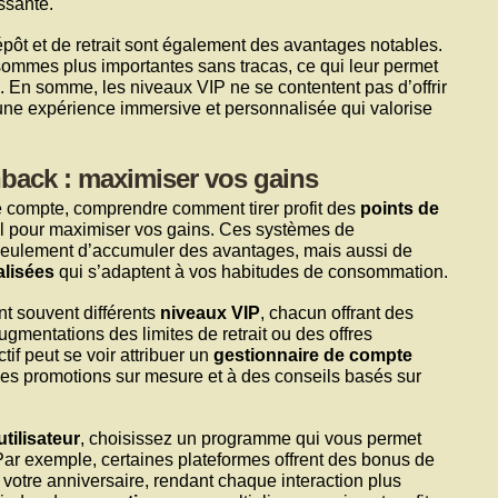
ssante.
pôt et de retrait sont également des avantages notables.
ommes plus importantes sans tracas, ce qui leur permet
eu. En somme, les niveaux VIP ne se contentent pas d’offrir
 une expérience immersive et personnalisée qui valorise
shback : maximiser vos gains
ompte, comprendre comment tirer profit des
points de
el pour maximiser vos gains. Ces systèmes de
eulement d’accumuler des avantages, mais aussi de
lisées
qui s’adaptent à vos habitudes de consommation.
t souvent différents
niveaux VIP
, chacun offrant des
gmentations des limites de retrait ou des offres
if peut se voir attribuer un
gestionnaire de compte
à des promotions sur mesure et à des conseils basés sur
tilisateur
, choisissez un programme qui vous permet
Par exemple, certaines plateformes offrent des bonus de
e votre anniversaire, rendant chaque interaction plus