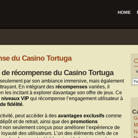
HOME
se du Casino Tortuga
e de récompense du Casino Tortuga
n seulement par son ambiance immersive, mais également
ttrayant. En intégrant des
récompenses
variées, il
 en les incitant à explorer davantage son offre de jeux. Ce
e
niveaux VIP
qui récompense l’engagement utilisateur à
de fidélité
.
C
ctivité, peut accéder à des
avantages exclusifs
comme
G
dépôt et de retrait, ainsi que des
promotions
M
nt non seulement conçus pour améliorer l’expérience de
N
loyauté des utilisateurs. L’un des éléments clefs de ce