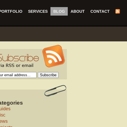
PORTFOLIO
SERVICES
BLOG
ABOUT
CONTACT
ategories
uides
isc
ews