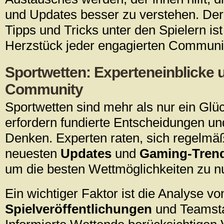
und Updates besser zu verstehen. De
Tipps und Tricks unter den Spielern ist
Herzstück jeder engagierten Communi
Sportwetten: Experteneinblicke u
Community
Sportwetten sind mehr als nur ein Glüc
erfordern fundierte Entscheidungen un
Denken. Experten raten, sich regelmäß
neuesten
Updates
und
Gaming-Tren
um die besten Wettmöglichkeiten zu n
Ein wichtiger Faktor ist die Analyse vo
Spielveröffentlichungen
und Teamstat