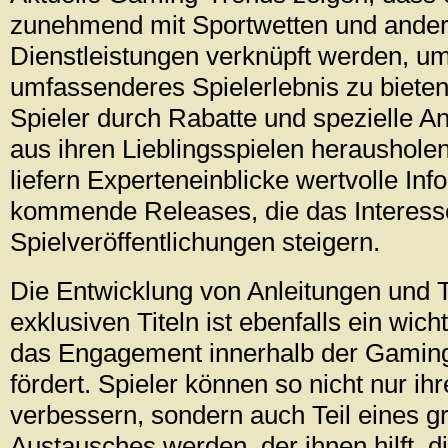
zunehmend mit Sportwetten und ande
Dienstleistungen verknüpft werden, um
umfassenderes Spielerlebnis zu biete
Spieler durch Rabatte und spezielle 
aus ihren Lieblingsspielen heraushole
liefern Experteneinblicke wertvolle In
kommende Releases, die das Interess
Spielveröffentlichungen steigern.
Die Entwicklung von Anleitungen und T
exklusiven Titeln ist ebenfalls ein wich
das Engagement innerhalb der Gami
fördert. Spieler können so nicht nur ih
verbessern, sondern auch Teil eines g
Austausches werden, der ihnen hilft, 