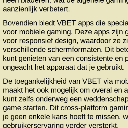
heen bladeren, wat de algehele gamin
aanzienlijk verbetert.
Bovendien biedt VBET apps die specia
voor mobiele gaming. Deze apps zijn 
voor responsief design, waardoor ze 
verschillende schermformaten. Dit betek
kunt genieten van een consistente en p
ongeacht het apparaat dat je gebruikt.
De toegankelijkheid van VBET via mob
maakt het ook mogelijk om overal en alt
kunt zelfs onderweg een weddenschap 
game starten. Dit cross-platform gamin
je geen enkele kans hoeft te missen, w
gebruikerservaring verder versterkt.