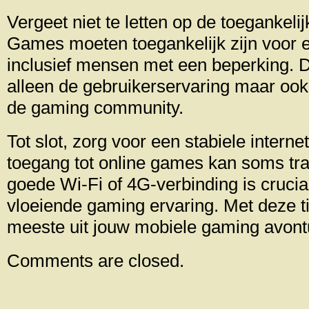
Vergeet niet te letten op de toegankeli
Games moeten toegankelijk zijn voor e
inclusief mensen met een beperking. Di
alleen de gebruikerservaring maar ook 
de gaming community.
Tot slot, zorg voor een stabiele intern
toegang tot online games kan soms tra
goede Wi-Fi of 4G-verbinding is crucia
vloeiende gaming ervaring. Met deze ti
meeste uit jouw mobiele gaming avont
Comments are closed.