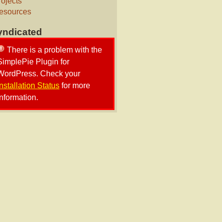
rojects
esources
yndicated
There is a problem with the
SimplePie Plugin for
WordPress. Check your
Installation Status
for more
information.