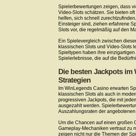
Spielerbewertungen zeigen, dass vie
Video-Slots schätzen. Sie bieten oft 
helfen, sich schnell zurechtzufinden
Einsteiger sind, ziehen erfahrene S
Slots vor, die regelmäßig auf den 
Ein Spielevergleich zwischen diese
klassischen Slots und Video-Slots l
Spieltypen haben ihre einzigartigen
Spielerlebnisse, die auf die Bedürf
Die besten Jackpots i
Strategien
Im WinLegends Casino erwarten Spie
klassischen Slots als auch in moder
progressiven Jackpots, die mit jedem
ausgezahlt werden. Spielerbewertu
Auszahlungsraten der angebotenen S
Um die Chancen auf einen großen Ge
Gameplay-Mechaniken vertraut zu m
zeigen nicht nur die Themen der Sp