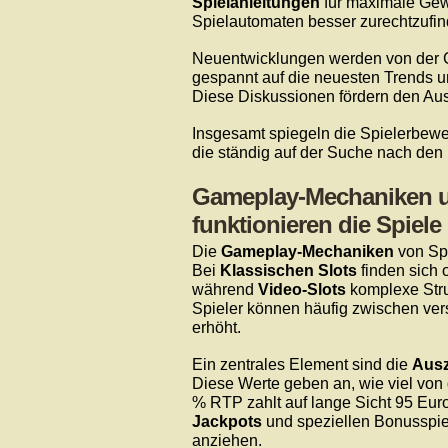
Spielanleitungen
für maximale Gewin
Spielautomaten besser zurechtzufin
Neuentwicklungen werden von der C
gespannt auf die neuesten Trends un
Diese Diskussionen fördern den Aust
Insgesamt spiegeln die Spielerbewe
die ständig auf der Suche nach den 
Gameplay-Mechaniken u
funktionieren die Spiele
Die
Gameplay-Mechaniken
von Spi
Bei
Klassischen Slots
finden sich 
während
Video-Slots
komplexe Stru
Spieler können häufig zwischen ve
erhöht.
Ein zentrales Element sind die
Ausz
Diese Werte geben an, wie viel von d
% RTP zahlt auf lange Sicht 95 Euro
Jackpots
und speziellen Bonusspie
anziehen.