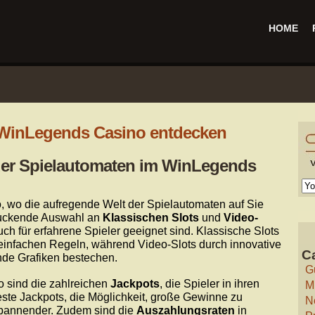
HOME
 WinLegends Casino entdecken
 der Spielautomaten im WinLegends
wo die aufregende Welt der Spielautomaten auf Sie
druckende Auswahl an
Klassischen Slots
und
Video-
uch für erfahrene Spieler geeignet sind. Klassische Slots
einfachen Regeln, während Video-Slots durch innovative
C
nde Grafiken bestechen.
G
 sind die zahlreichen
Jackpots
, die Spieler in ihren
M
este Jackpots, die Möglichkeit, große Gewinne zu
N
spannender. Zudem sind die
Auszahlungsraten
in