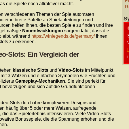
P
 die Spiele noch attraktiver macht.
R
t den verschiedenen Themen der Spielautomaten
S
o eine breite Palette an Spielanleitungen und
rcen helfen Ihnen, die besten Spiele zu finden und Ihre
egelmäßige
Neuentwicklungen
sorgen dafür, dass die
bleibt, während
https://winlegends.de/germany/
Ihnen
Slots zu erkennen.
eo-Slots: Ein Vergleich der
stehen
klassische Slots
und
Video-Slots
im Mittelpunkt
ft mit 3 Walzen und einfachen Symbolen wie Früchten und
lizierte
Gameplay-Mechaniken
. Sie sind perfekt für
til bevorzugen und sich auf die Grundfunktionen
ideo-Slots durch ihre komplexeren Designs und
gen häufig über 5 oder mehr Walzen, aufregende
 die das Spielerlebnis intensivieren. Viele Video-Slots
ovative Bonusspiele, die die Spannung erhöhen und die
nen.