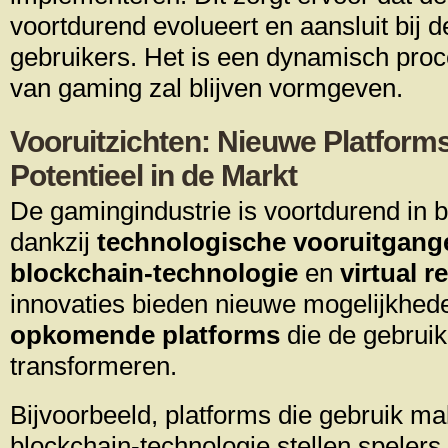
voortdurend evolueert en aansluit bij
gebruikers. Het is een dynamisch proc
van gaming zal blijven vormgeven.
Vooruitzichten: Nieuwe Platform
Potentieel in de Markt
De gamingindustrie is voortdurend in
dankzij
technologische vooruitgang
blockchain-technologie
en
virtual re
innovaties bieden nieuwe mogelijkhed
opkomende platforms
die de gebrui
transformeren.
Bijvoorbeeld, platforms die gebruik m
blockchain-technologie stellen spelers