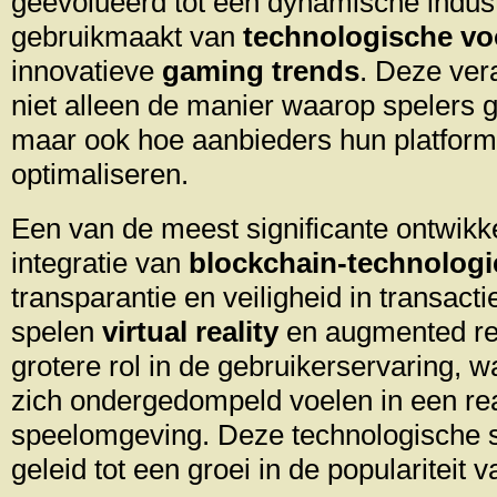
geëvolueerd tot een dynamische indust
gebruikmaakt van
technologische vo
innovatieve
gaming trends
. Deze ve
niet alleen de manier waarop spelers 
maar ook hoe aanbieders hun platform
optimaliseren.
Een van de meest significante ontwikke
integratie van
blockchain-technologi
transparantie en veiligheid in transact
spelen
virtual reality
en augmented rea
grotere rol in de gebruikerservaring, 
zich ondergedompeld voelen in een rea
speelomgeving. Deze technologische
geleid tot een groei in de populariteit 