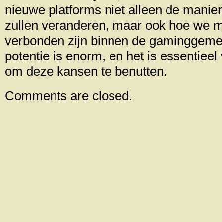
nieuwe platforms niet alleen de manie
zullen veranderen, maar ook hoe we m
verbonden zijn binnen de gaminggem
potentie is enorm, en het is essentieel
om deze kansen te benutten.
Comments are closed.