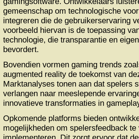
gamingsoftware. Ontwikkelaars luister
gemeenschap om technologische voor
integreren die de gebruikerservaring v
voorbeeld hiervan is de toepassing va
technologie, die transparantie en eig
bevordert.
Bovendien vormen gaming trends zoals 
augmented reality de toekomst van dez
Marktanalyses tonen aan dat spelers 
verlangen naar meeslepende ervaringen
innovatieve transformaties in gamepla
Opkomende platforms bieden ontwikke
mogelijkheden om spelersfeedback te 
implementeren. Dit zorgt ervoor dat d