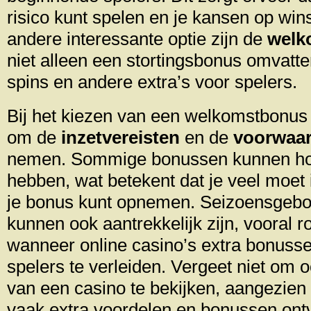
risico kunt spelen en je kansen op win
andere interessante optie zijn de
welk
niet alleen een stortingsbonus omvatte
spins en andere extra’s voor spelers.
Bij het kiezen van een welkomstbonus i
om de
inzetvereisten
en de
voorwaa
nemen. Sommige bonussen kunnen hog
hebben, wat betekent dat je veel moet 
je bonus kunt opnemen. Seizoensgeb
kunnen ook aantrekkelijk zijn, vooral 
wanneer online casino’s extra bonus
spelers te verleiden. Vergeet niet om 
van een casino te bekijken, aangezien
vaak extra voordelen en bonussen ont