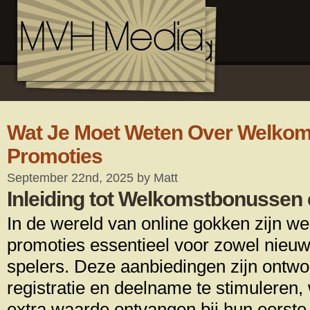
Wat Je Moet Weten Over Welko
Promoties
September 22nd, 2025 by Matt
Inleiding tot Welkomstbonussen
In de wereld van online gokken zijn 
promoties essentieel voor zowel nieu
spelers. Deze aanbiedingen zijn ontw
registratie en deelname te stimuleren,
extra waarde ontvangen bij hun eerste 