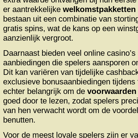
er aantrekkelijke
welkomstpakketten
bestaan uit een combinatie van storti
gratis spins, wat de kans op een winst
aanzienlijk vergroot.
Daarnaast bieden veel online casino’
aanbiedingen die spelers aansporen om
Dit kan variëren van tijdelijke cashback
exclusieve bonusaanbiedingen tijdens 
echter belangrijk om de
voorwaarden
goed door te lezen, zodat spelers prec
van hen verwacht wordt om de voorde
benutten.
Voor de meest loyale spelers zijn er v