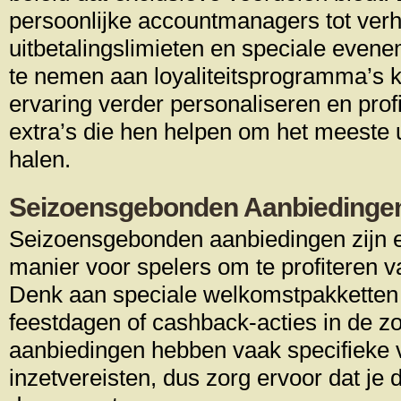
persoonlijke accountmanagers tot ver
uitbetalingslimieten en speciale even
te nemen aan loyaliteitsprogramma’s 
ervaring verder personaliseren en prof
extra’s die hen helpen om het meeste u
halen.
Seizoensgebonden Aanbiedingen
Seizoensgebonden aanbiedingen zijn 
manier voor spelers om te profiteren 
Denk aan speciale welkomstpakketten 
feestdagen of cashback-acties in de 
aanbiedingen hebben vaak specifieke
inzetvereisten, dus zorg ervoor dat je