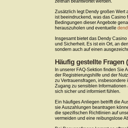
zeitnah beantwortet werden.
Zusätzlich legt Dendy großen Wert 
ist beeindruckend, was das Casino fü
Bedingungen dieser Angebote genau
herauszuholen und eventuelle
dend
Insgesamt bietet das Dendy Casino
und Sicherheit. Es ist ein Ort, an de
sondern auch auf einen ausgezeich
Häufig gestellte Fragen
In unserer FAQ-Sektion finden Sie A
der Registrierungshilfe und der Nut
zu Vertrauensfragen, insbesondere i
Zugang zu sensiblen Informationen 
sich sicher und informiert fühlen.
Ein häufiges Anliegen betrifft die A
sie Auszahlungen beantragen könne
die spezifischen Richtlinien auf un
vermeiden und eine reibungslose A