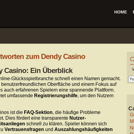
HOME
ntworten zum Dendy Casino
 Casino: Ein Überblick
Online-Glücksspielbranche schnell einen Namen gemacht.
er benutzerfreundlichen Oberfläche und einem Fokus auf
ls auch erfahrenen Spielern eine spannende Plattform.
ietet umfassende
Registrierungshilfe
, um den Nutzern
C
nos ist die
FAQ-Sektion
, die häufige Probleme
G
. Dies fördert eine transparente
Nutzer-
M
itsanliegen
schnell zu klären. Spieler können sich
N
 zu
Vertrauensfragen
und
Auszahlungshäufigkeiten