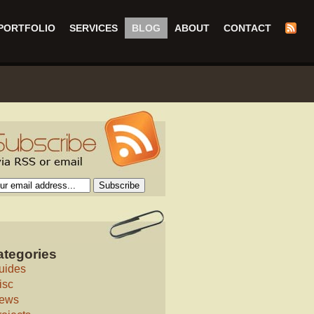
PORTFOLIO
SERVICES
BLOG
ABOUT
CONTACT
ategories
uides
isc
ews