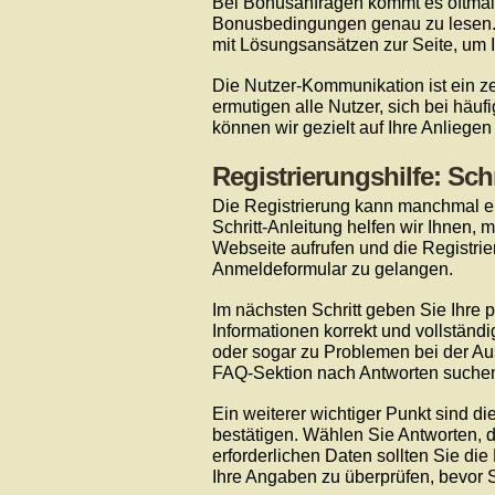
Bei Bonusanfragen kommt es oftmals 
Bonusbedingungen genau zu lesen. 
mit Lösungsansätzen zur Seite, um I
Die Nutzer-Kommunikation ist ein ze
ermutigen alle Nutzer, sich bei hä
können wir gezielt auf Ihre Anliege
Registrierungshilfe: Schr
Die Registrierung kann manchmal ein
Schritt-Anleitung helfen wir Ihnen, 
Webseite aufrufen und die Registri
Anmeldeformular zu gelangen.
Im nächsten Schritt geben Sie Ihre p
Informationen korrekt und vollstän
oder sogar zu Problemen bei der Au
FAQ-Sektion nach Antworten suchen 
Ein weiterer wichtiger Punkt sind di
bestätigen. Wählen Sie Antworten, d
erforderlichen Daten sollten Sie di
Ihre Angaben zu überprüfen, bevor S