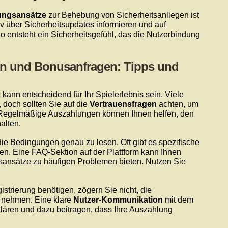
ungsansätze
zur Behebung von Sicherheitsanliegen ist
tiv über Sicherheitsupdates informieren und auf
o entsteht ein Sicherheitsgefühl, das die Nutzerbindung
en und Bonusanfragen: Tipps und
kann entscheidend für Ihr Spielerlebnis sein. Viele
, doch sollten Sie auf die
Vertrauensfragen
achten, um
 Regelmäßige Auszahlungen können Ihnen helfen, den
alten.
 die Bedingungen genau zu lesen. Oft gibt es spezifische
sen. Eine FAQ-Sektion auf der Plattform kann Ihnen
sansätze zu häufigen Problemen bieten. Nutzen Sie
strierung benötigen, zögern Sie nicht, die
 nehmen. Eine klare
Nutzer-Kommunikation
mit dem
klären und dazu beitragen, dass Ihre Auszahlung