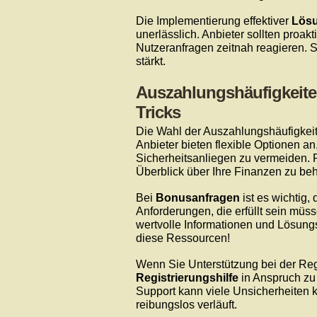
Die Implementierung effektiver
Lös
unerlässlich. Anbieter sollten proak
Nutzeranfragen zeitnah reagieren. S
stärkt.
Auszahlungshäufigkeit
Tricks
Die Wahl der Auszahlungshäufigkeit 
Anbieter bieten flexible Optionen an
Sicherheitsanliegen zu vermeiden.
Überblick über Ihre Finanzen zu beh
Bei
Bonusanfragen
ist es wichtig,
Anforderungen, die erfüllt sein müs
wertvolle Informationen und Lösung
diese Ressourcen!
Wenn Sie Unterstützung bei der Regi
Registrierungshilfe
in Anspruch zu
Support kann viele Unsicherheiten 
reibungslos verläuft.