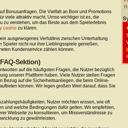
P
R
auf Bonusanfragen. Die Vielfalt an Boni und Promotions
r viele attraktiv macht. Umso wichtiger ist es, die
S
 zu verstehen, um das Beste aus dem Spielerlebnis
y casino
zu klären.
 ein ausgewogenes Verhältnis zwischen Unterhaltung
m Spieler nicht nur ihre Lieblingsspiele genießen,
neten Kundenservice zählen können.
 (FAQ-Sektion)
ntworten auf die häufigsten Fragen, die Nutzer bezüglich
zung unserer Plattform haben. Viele Nutzer stellen Fragen
n Bezug auf die Sicherheitsanliegen, die beim Online-
auftreten können. Wir legen großen Wert darauf, dass Sie
uszahlungshäufigkeiten. Nutzer möchten wissen, wie oft
n und welche Bedingungen dafür gelten. Wir empfehlen,
serer Webseite zu konsultieren, um Missverständnisse zu
bwicklung zu gewährleisten.